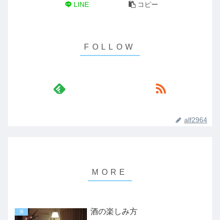
LINE
コピー
alf2964
酒の楽しみ方
酒