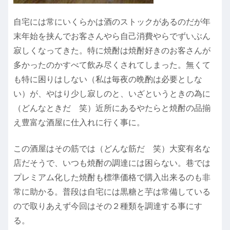
自宅には常にいくらかは酒のストックがあるのだが年
末年始を挟んでお客さんやら自己消費やらでずいぶん
寂しくなってきた。特に焼酎は焼酎好きのお客さんが
多かったのかすべて飲み尽くされてしまった。無くて
も特に困りはしない（私は毎夜の晩酌は必要としな
い）が、やはり少し寂しのと、いざというときの為に
（どんなときだ 笑）近所にあるやたらと焼酎の品揃
え豊富な酒屋に仕入れに行く事に。
この酒屋はその筋では（どんな筋だ 笑）大変有名な
店だそうで、いつも焼酎の調達には困らない。巷では
プレミアム化した焼酎も標準価格で購入出来るのも非
常に助かる。普段は自宅には黒糖と芋は常備している
ので取りあえず今回はその２種類を調達する事にす
る。