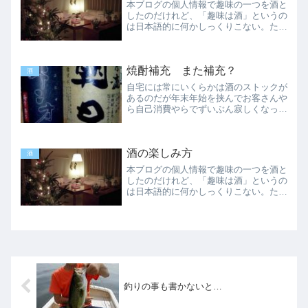
本ブログの個人情報で趣味の一つを酒と
したのだけれど、「趣味は酒」というの
は日本語的に何かしっくりこない。たと
えば趣味は本ではなく読書であり、音楽
でなく音楽鑑賞と言う方が一般的であ
る。と言うことは「趣味は飲酒」あるい
焼酎補充 また補充？
は「趣味は酒を飲む」となる...
酒
自宅には常にいくらかは酒のストックが
あるのだが年末年始を挟んでお客さんや
ら自己消費やらでずいぶん寂しくなって
きた。特に焼酎は焼酎好きのお客さんが
多かったのかすべて飲み尽くされてしま
った。無くても特に困りはしない（私は
酒の楽しみ方
毎夜の晩酌は必要としない...
酒
本ブログの個人情報で趣味の一つを酒と
したのだけれど、「趣味は酒」というの
は日本語的に何かしっくりこない。たと
えば趣味は本ではなく読書であり、音楽
でなく音楽鑑賞と言う方が一般的であ
る。と言うことは「趣味は飲酒」あるい
は「趣味は酒を飲む」となる...
釣りの事も書かないと…