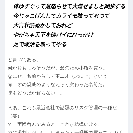
体ゆすぐって肩怒らせて大道せましと闊歩する
今じゃこげんしてカライモ喰っておつて
大言壮語ぬかしておれど
やがちゃ天下を跨バイにひっかけ
足で政治を取ってやる
と書いてある。
何かおもしろそうだが、念のため小瓶を買う。
なにせ、名前からして不二才（ぶにせ）という
青二才の親戚のようなえらく変わった名前だ。
味もどうだか解らない…。
まあ、これも最近会社で話題のリスク管理の一種だ
（笑）
で、実際呑んでみると、これが結構いける。
特に湯割りがいい。しまった～一升瓶で買っておけば