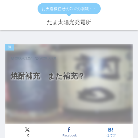
お天道様任せのCo2の削減・・
たま太陽光発電所
酒
2005.01.27
2020.03.08
焼酎補充 また補充？
X
Facebook
はてブ