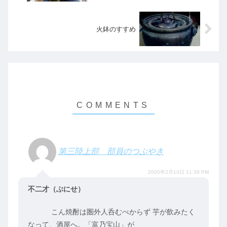
火鉢のすすめ
第三陸上部 部員のつぶやき
2005年2月10日 11:39 PM
不二才（ぶにせ）
こん焼酎は圏外人呑むべからず 芋が飲みたく
なって、酒屋へ。「富乃宝山」が