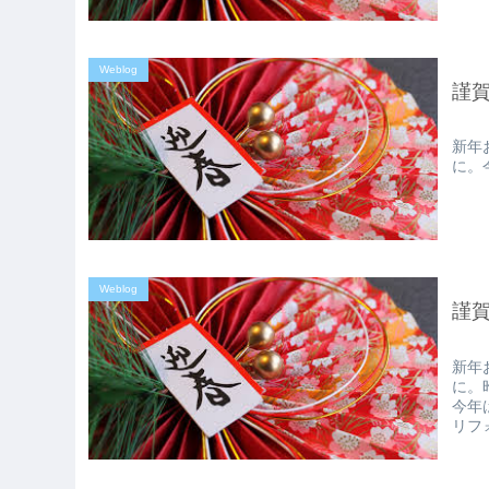
Weblog
謹
新年
に。
Weblog
謹
新年
に。
今年
リフ