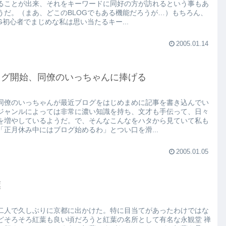
ることが出来、それをキーワードに同好の方が訪れるという事もあ
うだ。（まあ、どこのBLOGでもある機能だろうが…）もちろん、
OG初心者でまじめな私は思い当たるキー...
2005.01.14
ログ開始、同僚のいっちゃんに捧げる
同僚のいっちゃんが最近ブログをはじめまめに記事を書き込んでい
ジャンルによっては非常に濃い知識を持ち、文才も手伝って、日々
を増やしているようだ。で、そんなこんなをハタから見ていて私も
「正月休み中にはブログ始めるわ」とつい口を滑...
2005.01.05
葉
二人で久しぶりに京都に出かけた。特に目当てがあったわけではな
どそろそろ紅葉も良い頃だろうと紅葉の名所として有名な永観堂 禅