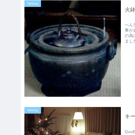
Weblog
火
へん
事が
の為
まし
Weblog
キ
Go