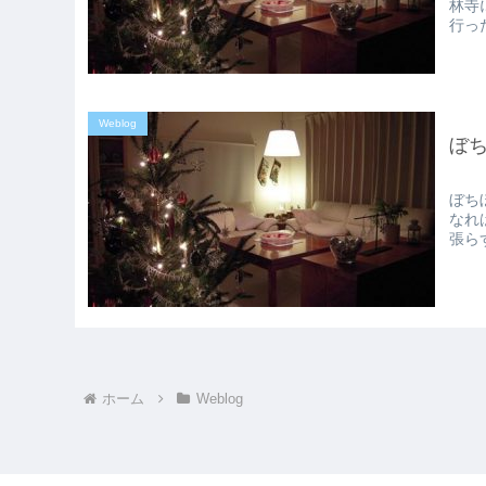
林寺
行っ
Weblog
ぼ
ぼち
なれ
張ら
ホーム
Weblog