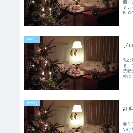
開す
るよ
BL
Weblog
ブ
私の
る。
読者
彼に
Weblog
紅
妻と
いけ