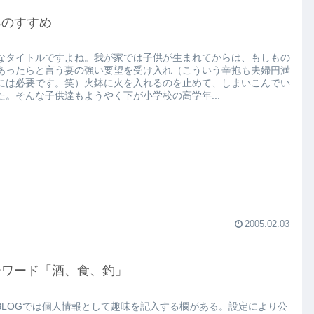
鉢のすすめ
なタイトルですよね。我が家では子供が生まれてからは、もしもの
あったらと言う妻の強い要望を受け入れ（こういう辛抱も夫婦円満
には必要です。笑）火鉢に火を入れるのを止めて、しまいこんでい
た。そんな子供達もようやく下が小学校の高学年...
2005.02.03
ーワード「酒、食、釣」
oBLOGでは個人情報として趣味を記入する欄がある。設定により公