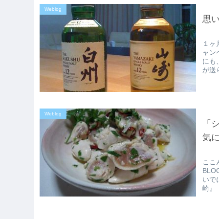
Weblog
思
１ヶ
ャン
にも
が送
Weblog
「
気
ここ
BL
いで
崎』