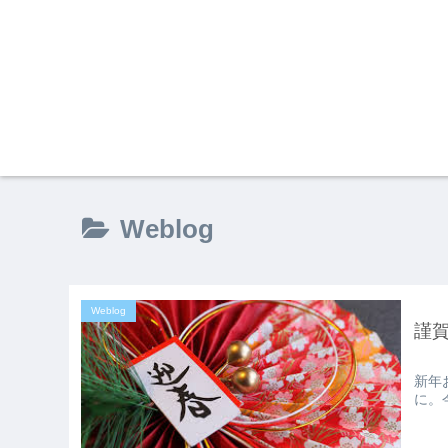
Weblog
Weblog
謹
新年
に。