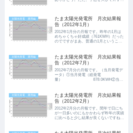
いうのは、悪い場合は勿論の事、良い場
合でも褒められたものではありません。
きっとそれなりの原因があるはずです。
たま太陽光発電所 月次結果報
まあ、あまり予想をはずし...
太陽光発電 運用編
告（2012年1月）
2012年1月分の月報です。昨年の1月は
めちゃくちゃ好成績（761KWH）だった
のでですがまあ、普通の1月ということ
でこんなもんかな。（当月発電データ）
①当月発電（総発電
量） 568.0KWH②当月
たま太陽光発電所 月次結果報
太陽光発電 運用編
発電（1KWあたり発電量） ...
告（2012年7月）
2012年7月分の月報です。（当月発電デ
ータ）①当月発電（総発電
量） 878.0KWH②当月
発電（1KWあたり発電量）
122.42KWH③当月発電（予測との乖
離、％） 31.9%（当月収支デ
たま太陽光発電所 月次結果報
太陽光発電 運用編
ータ）④当月発電収入（売...
告（2012年2月）
2012年2月分の月報です。閏年で日にち
が一日多いのにもかかわらず昨年の実績
に比べると少し結果が良くないですね
（当月発電データ）①当月発電（総発電
量） 633.0KWH②当月
発電（1KWあたり発電量）