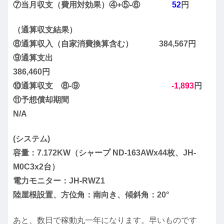
⑦当月収支（費用対効果）④+⑤-⑥
52
円
（通算収支結果）
⑧通算収入（自家消費換算含む） 384,567円
⑨通算支出
386,460円
⑩通算収支 ⑧-⑨
-1,893
円
⑪予想償却期間
N/A
(システム)
容量：7.172KW（シャープ ND-163AWx44枚、JH-
M0C3x2台）
電力モニター：JH-RWZ1
陸屋根設置、方位角：南向き、傾斜角：20°
あと、数日で稼動丸一年になります。早いものです