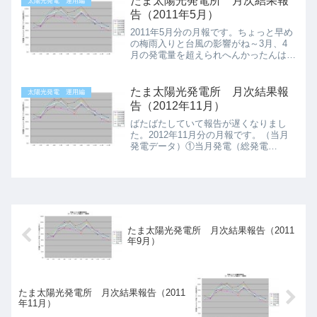
たま太陽光発電所 月次結果報
太陽光発電 運用編
88.26KWH③当...
告（2011年5月）
2011年5月分の月報です。ちょっと早め
の梅雨入りと台風の影響がね～3月、4
月の発電量を超えられへんかったんはあ
かんね～。（当月発電データ）①当月発
電（総発電量）
821.0KWH②当月発電（1KWあたり発電
たま太陽光発電所 月次結果報
太陽光発電 運用編
量） 114.4...
告（2012年11月）
ばたばたしていて報告が遅くなりまし
た。2012年11月分の月報です。（当月
発電データ）①当月発電（総発電
量） 566.0KWH②当月
発電（1KWあたり発電量）
78.92KWH③当月発電（予測との乖離、
％） 11.2%...
たま太陽光発電所 月次結果報告（2011
年9月）
たま太陽光発電所 月次結果報告（2011
年11月）