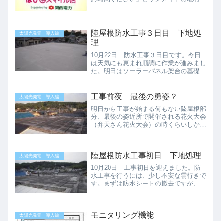
んから電話をいただきました。 サン
メイトさんは2005年頃にオール電化を
施工していただいた地元茨木市のとても
熱心で、信頼のおけ...
陸屋根防水工事３日目 下地処
太陽光発電 導入編
理
10月22日 防水工事３日目です。今日
は天気にも恵まれ順調に作業が進みまし
た。明日はソーラーパネル架台の基礎が
取り付けられるのでその前段階までが完
了です。陸屋根 北東向き、展望陸屋
根 南東向き、展望陸屋根 南西向き、
工事前夜 最後の勇姿？
太陽光発電 導入編
展望 遠くに見えるのは追...
明日から工事が始まる何もない陸屋根部
分、最後の姿近所で開催される花火大会
（弁天さん花火大会）の時くらいしか、
家族は来ない我が家の秘境です。約
12mx10mの陸屋根部分に10.9mx4.7mの
太陽光モジュールが設置されます。さ
陸屋根防水工事初日 下地処理
て、さて、どうな...
太陽光発電 導入編
10月20日 工事初日を迎えました。防
水工事を行うには、少し不安な雲行きで
す。まずは防水シートの撤去ですが、や
はり、下地の劣化が激しそう…。撤去し
てから雨に降られると、かなりやっかい
です。工事を進めるかどうかサンメイト
モニタリング機能
さん、業者さん作戦会議...
太陽光発電 導入編