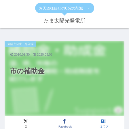
お天道様任せのCo2の削減・・
たま太陽光発電所
太陽光発電 導入編
2010.09.30
2020.03.08
市の補助金
X
Facebook
はてブ