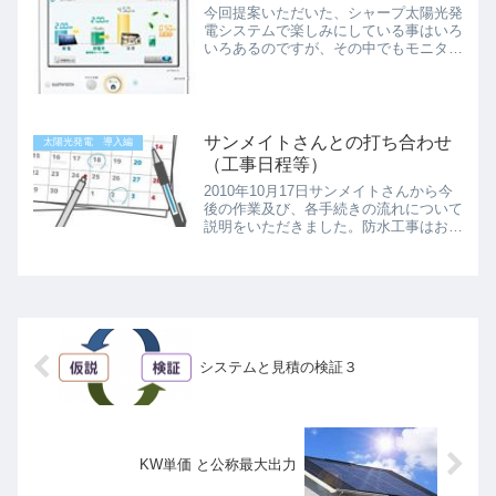
今回提案いただいた、シャープ太陽光発
電システムで楽しみにしている事はいろ
いろあるのですが、その中でもモニタリ
ング機能は大変楽しみにしています。サ
ンメイトの亀村さんもおすすめの機能で
す。どのメーカー製でも運転状況を監視
するモニターリング機能は...
サンメイトさんとの打ち合わせ
太陽光発電 導入編
（工事日程等）
2010年10月17日サンメイトさんから今
後の作業及び、各手続きの流れについて
説明をいただきました。防水工事はお天
気しだいですが今後の大まかな予定は
10月20日－10月27日 防水工事10月28
日－10月29日 太陽光パネル設置工事
10月3...
システムと見積の検証３
KW単価 と公称最大出力