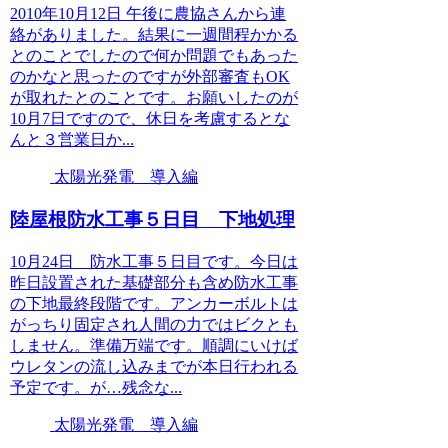
2010年10月12日 午後に農協さんから連
絡がありました。結果に一週間程かかる
とのことでしたので何か問題でもあった
のかなと思ったのですが外部審査もOK
が取れたとのことです。お願いしたのが
10月7日ですので、休日を考慮するとな
んと３営業日か...
太陽光発電 導入編
陸屋根防水工事５日目 下地処理
10月24日 防水工事５日目です。今日は
昨日設置された基礎部分も含め防水工事
の下地最終段階です。アンカーボルトは
がっちり固定され人間の力ではビクとも
しません。準備万端です。順調にいけば
ウレタンの流し込みまでが本日行われる
予定です。が…残念な...
太陽光発電 導入編