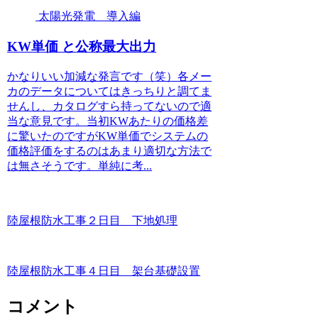
太陽光発電 導入編
KW単価 と公称最大出力
かなりいい加減な発言です（笑）各メー
カのデータについてはきっちりと調てま
せんし、カタログすら持ってないので適
当な意見です。当初KWあたりの価格差
に驚いたのですがKW単価でシステムの
価格評価をするのはあまり適切な方法で
は無さそうです。単純に考...
陸屋根防水工事２日目 下地処理
陸屋根防水工事４日目 架台基礎設置
コメント