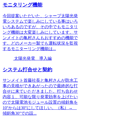
モニタリング機能
今回提案いただいた、シャープ太陽光発
電システムで楽しみにしている事はいろ
いろあるのですが、その中でもモニタリ
ング機能は大変楽しみにしています。サ
ンメイトの亀村さんもおすすめの機能で
す。どのメーカー製でも運転状況を監視
するモニターリング機能は...
太陽光発電 導入編
システム打合せと契約
サンメイト首藤社長と亀村さんが防水工
事の見積ができあがったので最終的な打
合せに来ていただきました。打ち合わせ
内容１、可能な限り発電効率を上げたい
ので太陽電池モジュール設置の傾斜角を
10°からは30°にしてほしい。（私）→
傾斜角30°での設...