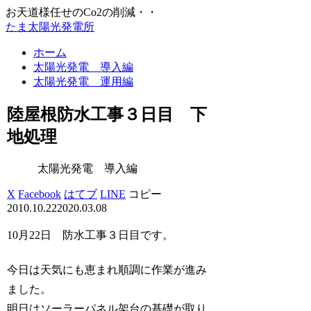
お天道様任せのCo2の削減・・
たま太陽光発電所
ホーム
太陽光発電 導入編
太陽光発電 運用編
陸屋根防水工事３日目 下
地処理
太陽光発電 導入編
X
Facebook
はてブ
LINE
コピー
2010.10.22
2020.03.08
10月22日 防水工事３日目です。
今日は天気にも恵まれ順調に作業が進み
ました。
明日はソーラーパネル架台の基礎が取り