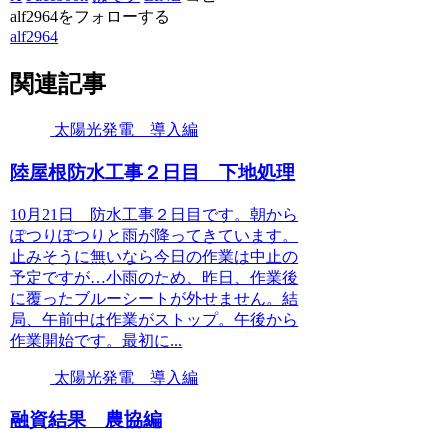
alf2964をフォローする
alf2964
関連記事
太陽光発電 導入編
陸屋根防水工事２日目 下地処理
10月21日 防水工事２日目です。朝から
ぽつりぽつりと雨が降ってきています。
止みそうに無いなら今日の作業は中止の
予定ですが…小雨のため、昨日、作業後
に覆ったブルーシートが外せません。結
局、午前中は作業がストップ。午後から
作業開始です。最初に...
太陽光発電 導入編
融資結果 農協編